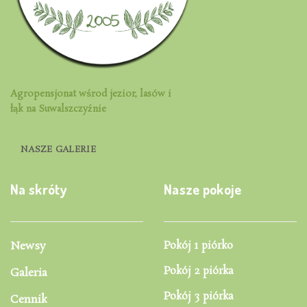
Agropensjonat wśrod jezior, lasów i
łąk na Suwalszczyźnie
NASZE GALERIE
Na skróty
Nasze pokoje
Newsy
Pokój 1 piórko
Pokój 2 piórka
Galeria
Pokój 3 piórka
Cennik