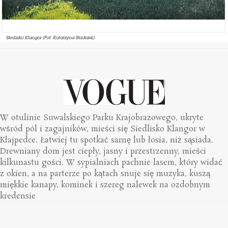
W otulinie Suwalskiego Parku Krajobrazowego, ukryte
wśród pól i zagajników, mieści się Siedlisko Klangor w
Kłajpedce. Łatwiej tu spotkać sarnę lub łosia, niż sąsiada.
Drewniany dom jest ciepły, jasny i przestrzenny, mieści
kilkunastu gości. W sypialniach pachnie lasem, który widać
z okien, a na parterze po kątach snuje się muzyka, kuszą
miękkie kanapy, kominek i szereg nalewek na ozdobnym
kredensie