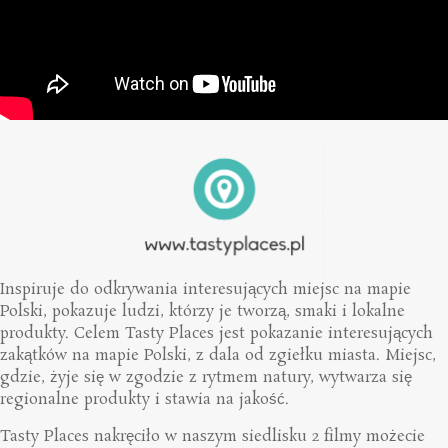
Inspiruje do odkrywania interesujących miejsc na mapie
Polski, pokazuje ludzi, którzy je tworzą, smaki i lokalne
produkty. Celem Tasty Places jest pokazanie interesujących
zakątków na mapie Polski, z dala od zgiełku miasta. Miejsc,
gdzie, żyje się w zgodzie z rytmem natury, wytwarza się
regionalne produkty i stawia na jakość.
Tasty Places nakręciło w naszym siedlisku 2 filmy możecie